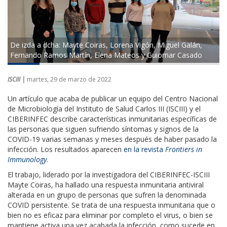
De izda a dcha: Mayte Coiras, Lorena Vigón, Miguel Galán,
Fernando Ramos Martín, Elena Mateos y Guiomar Casado
ISCIII |
martes, 29 de marzo de 2022
Un artículo que acaba de publicar un equipo del Centro Nacional
de Microbiología del Instituto de Salud Carlos III (ISCIII) y el
CIBERINFEC describe características inmunitarias específicas de
las personas que siguen sufriendo síntomas y signos de la
COVID-19 varias semanas y meses después de haber pasado la
infección. Los resultados aparecen
en la revista
Frontiers in
Immunology​
.​
El trabajo, liderado por la investigadora del CIBERINFEC-ISCIII
Mayte Coiras, ha hallado una respuesta inmunitaria antiviral
alterada en un grupo de personas que sufren la denominada
COVID persistente. Se trata de una respuesta inmunitaria que o
bien no es eficaz para eliminar por completo el virus, o bien se
mantiene activa una vez acabada la infección, como sucede en