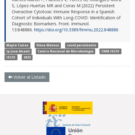
S, López-Huertas MR and Coiras M (2022) Persistent
Overactive Cytotoxic Immune Response in a Spanish
Cohort of Individuals With Long-COVID: Identification of
Diagnostic Biomarkers. Front. Immunol.
13:848886.
https://doi.org/10.3389/fimmu.2022.848886
Mayte Coiras
Elena Mateos
covid persistente
Ip Jose Alcamí
Centro Nacional de Microbiología
CNM-ISCIII
ISCIII
2022
Volver al Listado