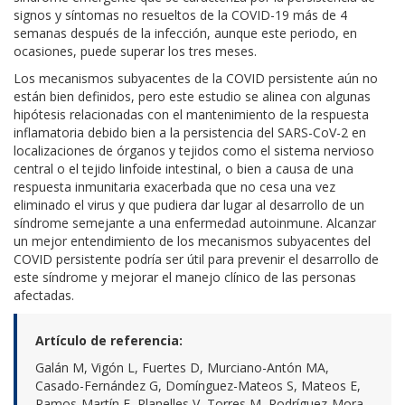
signos y síntomas no resueltos de la COVID-19 más de 4
semanas después de la infección, aunque este periodo, en
ocasiones, puede superar los tres meses.
Los mecanismos subyacentes de la COVID persistente aún no
están bien definidos, pero este estudio se alinea con algunas
hipótesis relacionadas con el mantenimiento de la respuesta
inflamatoria debido bien a la persistencia del SARS-CoV-2 en
localizaciones de órganos y tejidos como el sistema nervioso
central o el tejido linfoide intestinal, o bien a causa de una
respuesta inmunitaria exacerbada que no cesa una vez
eliminado el virus y que pudiera dar lugar al desarrollo de un
síndrome semejante a una enfermedad autoinmune. Alcanzar
un mejor entendimiento de los mecanismos subyacentes del
COVID persistente podría ser útil para prevenir el desarrollo de
este síndrome y mejorar el manejo clínico de las personas
afectadas.
Artículo de referencia​:
Galán M, Vigón L, Fuertes D, Murciano-Antón MA,
Casado-Fernández G, Domínguez-Mateos S, Mateos E,
Ramos-Martín F, Planelles V, Torres M, Rodríguez-Mora