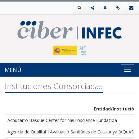
MENÚ
Toggl
navig
Instituciones Consorciadas
Entidad/Institución
Achucarro Basque Center for Neuroscience Fundazioa
Agència de Qualitat i Avaluació Sanitàries de Catalunya (AQuAS)