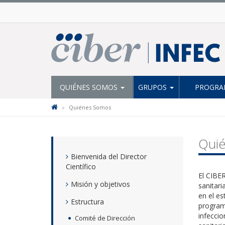
QUIÉNES SOMOS
GRUPOS
PROGRAM
Quiénes Somos
Qui
Bienvenida del Director
Científico
El CIBE
Misión y objetivos
sanitari
en el es
Estructura
programa
infeccio
Comité de Dirección