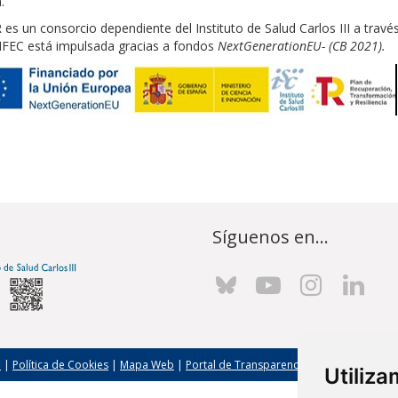
.
 es un consorcio dependiente del Instituto de Salud Carlos III a través
FEC está impulsada gracias a fondos
NextGenerationEU
- (CB 2021)
.
Síguenos en...
l
|
Política de Cookies
|
Mapa Web
|
Portal de Transparencia
|
Política de seg
Utiliz