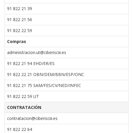
91 822 21 39
91 822 21 56
91 822 22 59
Compras
administracion.ut@ciberisciii.es
91 822 21 94
EHD/ER/ES
91 822 22 21
OBN/DEM/BBN/ESP/ONC
91 822 21 75
SAM/FES/CV/NED/INFEC
91 822 22 59 UT
CONTRATACIÓN
contratacion@ciberisciii.es
91 822 22 64