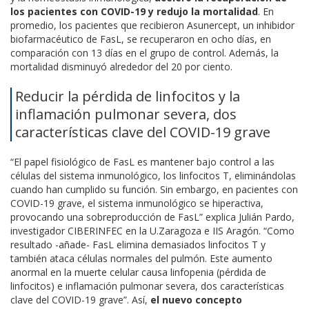
los pacientes con COVID-19 y redujo la mortalidad
. En
promedio, los pacientes que recibieron Asunercept, un inhibidor
biofarmacéutico de FasL, se recuperaron en ocho días, en
comparación con 13 días en el grupo de control. Además, la
mortalidad disminuyó alrededor del 20 por ciento.
Reducir la pérdida de linfocitos y la
inflamación pulmonar severa, dos
características clave del COVID-19 grave
“El papel fisiológico de FasL es mantener bajo control a las
células del sistema inmunológico, los linfocitos T, eliminándolas
cuando han cumplido su función. Sin embargo, en pacientes con
COVID-19 grave, el sistema inmunológico se hiperactiva,
provocando una sobreproducción de FasL” explica Julián Pardo,
investigador CIBERINFEC en la U.Zaragoza e IIS Aragón. “Como
resultado -añade- FasL elimina demasiados linfocitos T y
también ataca células normales del pulmón. Este aumento
anormal en la muerte celular causa linfopenia (pérdida de
linfocitos) e inflamación pulmonar severa, dos características
clave del COVID-19 grave”. Así,
el nuevo concepto