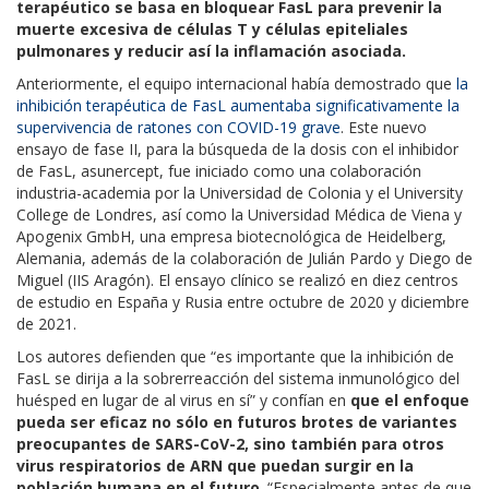
terapéutico se basa en bloquear FasL para prevenir la
muerte excesiva de células T y células epiteliales
pulmonares y reducir así la inflamación asociada.
Anteriormente, el equipo internacional había demostrado que
la
inhibición terapéutica de FasL aumentaba significativamente la
supervivencia de ratones con COVID-19 grave
. Este nuevo
ensayo de fase II, para la búsqueda de la dosis con el inhibidor
de FasL, asunercept, fue iniciado como una colaboración
industria-academia por la Universidad de Colonia y el University
College de Londres, así como la Universidad Médica de Viena y
Apogenix GmbH, una empresa biotecnológica de Heidelberg,
Alemania, además de la colaboración de Julián Pardo y Diego de
Miguel (IIS Aragón). El ensayo clínico se realizó en diez centros
de estudio en España y Rusia entre octubre de 2020 y diciembre
de 2021.
Los autores defienden que “es importante que la inhibición de
FasL se dirija a la sobrerreacción del sistema inmunológico del
huésped en lugar de al virus en sí” y confían en
que el enfoque
pueda ser eficaz no sólo en futuros brotes de variantes
preocupantes de SARS-CoV-2, sino también para otros
virus respiratorios de ARN que puedan surgir en la
población humana en el futuro
. “Especialmente antes de que