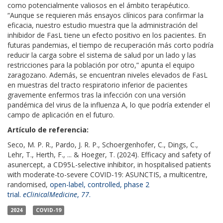
como potencialmente valiosos en el ámbito terapéutico.
“Aunque se requieren más ensayos clínicos para confirmar la
eficacia, nuestro estudio muestra que la administración del
inhibidor de FasL tiene un efecto positivo en los pacientes. En
futuras pandemias, el tiempo de recuperación más corto podría
reducir la carga sobre el sistema de salud por un lado y las
restricciones para la población por otro,” apunta el equipo
zaragozano. Además, se encuentran niveles elevados de FasL
en muestras del tracto respiratorio inferior de pacientes
gravemente enfermos tras la infección con una versión
pandémica del virus de la influenza A, lo que podría extender el
campo de aplicación en el futuro.
Artículo de referencia:
Seco, M. P. R., Pardo, J. R. P., Schoergenhofer, C., Dings, C.,
Lehr, T., Herth, F., ... & Hoeger, T. (2024). Efficacy and safety of
asunercept, a CD95L-selective inhibitor, in hospitalised patients
with moderate-to-severe COVID-19: ASUNCTIS, a multicentre,
randomised,
open-label, controlled, phase 2
trial.
eClinicalMedicine
,
77
.
2024
COVID-19