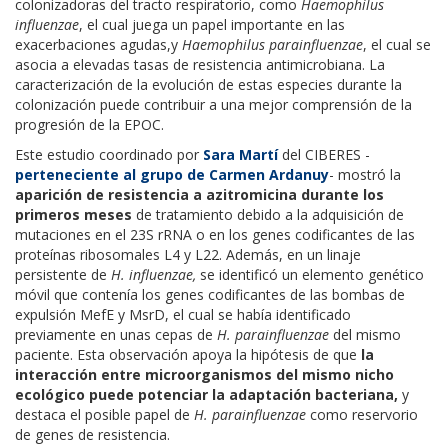
colonizadoras del tracto respiratorio, como
Haemophilus
influenzae
, el cual juega un papel importante en las
exacerbaciones agudas,y
Haemophilus parainfluenzae
, el cual se
asocia a elevadas tasas de resistencia antimicrobiana. La
caracterización de la evolución de estas especies durante la
colonización puede contribuir a una mejor comprensión de la
progresión de la EPOC.
Este estudio coordinado por
Sara Martí
del CIBERES -
perteneciente al grupo de Carmen Ardanuy
- mostró la
aparición de resistencia a azitromicina durante los
primeros meses
de tratamiento debido a la adquisición de
mutaciones en el 23S rRNA o en los genes codificantes de las
proteínas ribosomales L4 y L22. Además, en un linaje
persistente de
H. influenzae,
se identificó un elemento genético
móvil que contenía los genes codificantes de las bombas de
expulsión MefE y MsrD, el cual se había identificado
previamente en unas cepas de
H. parainfluenzae
del mismo
paciente. Esta observación apoya la hipótesis de que
la
interacción entre microorganismos del mismo nicho
ecológico puede potenciar la adaptación bacteriana,
y
destaca el posible papel de
H. parainfluenzae
como reservorio
de genes de resistencia.