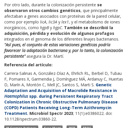
Por otro lado, durante la colonización persistente
se
observaron otros cambios genéticos
, que principalmente
afectaban a genes asociados con proteínas de la pared celular,
como por ejemplo
licA
,
lic3A
y
lex1
, y el metabolismo de iones
inorgánicos, como
hgpB
y
hgpC
.
También se describió la
adquisición, pérdida y evolución de algunos profagos
integrados en el genoma de los diferentes linajes bacterianos.
"Así pues, el conjunto de estas variaciones genéticas podría
favorecer la adaptación bacteriana y, por lo tanto, la colonización
persistente"
asegura la Dr. Martí.
Referencia del artículo:
Carrera-Salinas A, González-Díaz A, Ehrlich RL, Berbel D, Tubau
F, Pomares X, Garmendia J, Domínguez MÁ, Ardanuy C, Huertas
D, Marín A, Montón C, Mell JC, Santos S, Marti S.
Genetic
Adaptation and Acquisition of Macrolide Resistance in
Haemophilus
spp. during Persistent Respiratory Tract
Colonization in Chronic Obstructive Pulmonary Disease
(COPD) Patients Receiving Long-Term Azithromycin
Treatment.
Microbiol Spectr 2023
; 11(1):e0386022. doi:
10.1128/spectrum.03860-22.
IP Carmen Ardanuy
Sara Martí
2023
EPOC