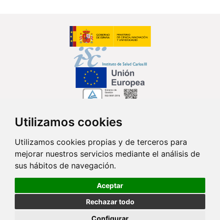
Utilizamos cookies
Síguenos en...
Utilizamos cookies propias y de terceros para
mejorar nuestros servicios mediante el análisis de
Contacto
sus hábitos de navegación.
Av. Monforte de Lemos, 3-5. Pabellón 11. Planta 0 28029 Madrid
Aceptar
info@ciberisciii.es
Rechazar todo
© Copyright 2026 CIBER |
Política de Privacidad
|
Aviso Legal
|
Política
Configurar