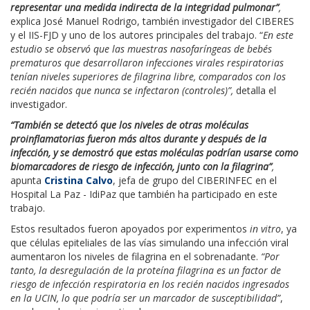
representar una medida indirecta de la integridad pulmonar”
,
explica José Manuel Rodrigo, también investigador del CIBERES
y el IIS-FJD y uno de los autores principales del trabajo. “
En este
estudio se observó que las muestras nasofaríngeas de bebés
prematuros que desarrollaron infecciones virales respiratorias
tenían niveles superiores de filagrina libre, comparados con los
recién nacidos que nunca se infectaron (controles)”,
detalla el
investigador.
“También se detectó que los niveles de otras moléculas
proinflamatorias fueron más altos durante y después de la
infección, y se demostró que estas moléculas podrían usarse como
biomarcadores de riesgo de infección, junto con la filagrina”
,
apunta
Cristina Calvo
, jefa de grupo del CIBERINFEC en el
Hospital La Paz - IdiPaz que también ha participado en este
trabajo.
Estos resultados fueron apoyados por experimentos
in vitro
, ya
que células epiteliales de las vías simulando una infección viral
aumentaron los niveles de filagrina en el sobrenadante.
“Por
tanto, la desregulación de la proteína filagrina es un factor de
riesgo de infección respiratoria en los recién nacidos ingresados
en la UCIN, lo que podría ser un marcador de susceptibilidad”
,