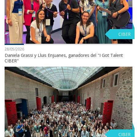
CIBER
28/05/2026
Daniela Grassi y Lluis Enjuanes, ganadores del "I Got Talent
CIBER"
CIBER