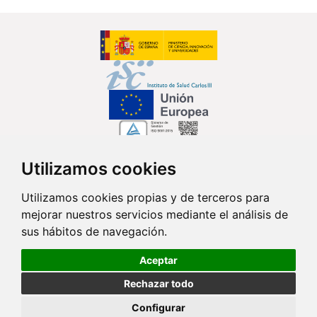
Utilizamos cookies
Síguenos en...
Utilizamos cookies propias y de terceros para
mejorar nuestros servicios mediante el análisis de
Contacto
sus hábitos de navegación.
Av. Monforte de Lemos, 3-5. Pabellón 11. Planta 0 28029 Madrid
Aceptar
info@ciberisciii.es
Rechazar todo
© Copyright 2026 CIBER |
Política de Privacidad
|
Aviso Legal
|
Política
Configurar
de Cookies
|
Mapa Web
|
Portal de Transparencia
|
Política de