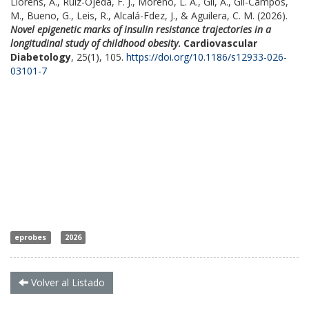
Llorens, A., Ruiz-Ojeda, F. J., Moreno, L. A., Gil, Á., Gil-Campos,
M., Bueno, G., Leis, R., Alcalá-Fdez, J., & Aguilera, C. M. (2026).
Novel epigenetic marks of insulin resistance trajectories in a
longitudinal study of childhood obesity
.
Cardiovascular
Diabetology
, 25(1), 105.
https://doi.org/10.1186/s12933-026-
03101-7
eprobes
2026
Volver al Listado