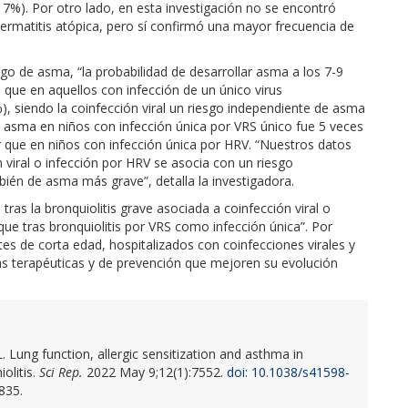
7%). Por otro lado, en esta investigación no se encontró
 dermatitis atópica, pero sí confirmó una mayor frecuencia de
esgo de asma, “la probabilidad de desarrollar asma a los 7-9
 que en aquellos con infección de un único virus
, siendo la coinfección viral un riesgo independiente de asma
de asma en niños con infección única por VRS único fue 5 veces
que en niños con infección única por HRV. “Nuestros datos
n viral o infección por HRV se asocia con un riesgo
ién de asma más grave”, detalla la investigadora.
tras la bronquiolitis grave asociada a coinfección viral o
ue tras bronquiolitis por VRS como infección única”. Por
ntes de corta edad, hospitalizados con coinfecciones virales y
gias terapéuticas y de prevención que mejoren su evolución
. Lung function, allergic sensitization and asthma in
olitis.
Sci Rep.
2022 May 9;12(1):7552.
doi: 10.1038/s41598-
835.