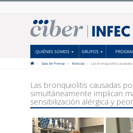
QUIÉNES SOMOS
GRUPOS
PROGRAM
Sala de Prensa
Noticias
Las bronquiolitis causada
Las bronquiolitis causadas por
simultáneamente implican ma
sensibilización alérgica y pe