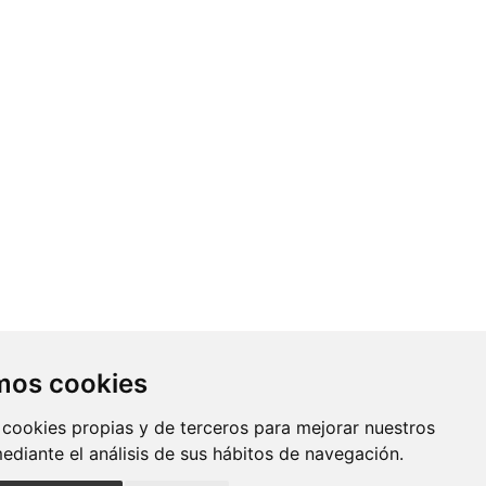
Contacto
amos cookies
Av. Monforte de Lemos, 3-5. Pabellón
 cookies propias y de terceros para mejorar nuestros
11. Planta 0 28029 Madrid
mediante el análisis de sus hábitos de navegación.
info@ciberisciii.es