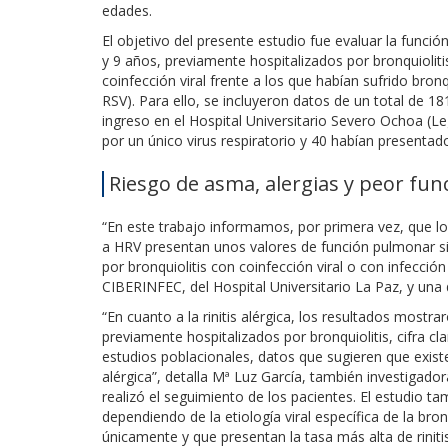
edades.
El objetivo del presente estudio fue evaluar la funci
y 9 años, previamente hospitalizados por bronquiolit
coinfección viral frente a los que habían sufrido bron
RSV). Para ello, se incluyeron datos de un total de 
ingreso en el Hospital Universitario Severo Ochoa (L
por un único virus respiratorio y 40 habían presentado
Riesgo de asma, alergias y peor fu
“En este trabajo informamos, por primera vez, que lo
a HRV presentan unos valores de función pulmonar si
por bronquiolitis con coinfección viral o con infección
CIBERINFEC, del Hospital Universitario La Paz, y una 
“En cuanto a la rinitis alérgica, los resultados mostra
previamente hospitalizados por bronquiolitis, cifra c
estudios poblacionales, datos que sugieren que existe u
alérgica”, detalla Mª Luz García, también investigad
realizó el seguimiento de los pacientes. El estudio tam
dependiendo de la etiología viral específica de la br
únicamente y que presentan la tasa más alta de rinit