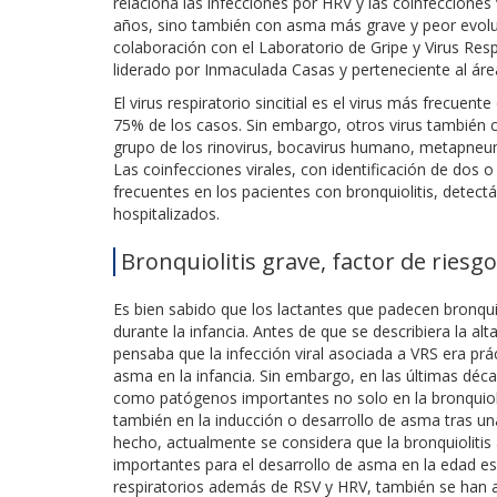
relaciona las infecciones por HRV y las coinfecciones
años, sino también con asma más grave y peor evoluc
colaboración con el Laboratorio de Gripe y Virus Resp
liderado por Inmaculada Casas y perteneciente al áre
El virus respiratorio sincitial es el virus más frecuent
75% de los casos. Sin embargo, otros virus también 
grupo de los rinovirus, bocavirus humano, metapneumo
Las coinfecciones virales, con identificación de dos 
frecuentes en los pacientes con bronquiolitis, detect
hospitalizados.
Bronquiolitis grave, factor de riesg
Es bien sabido que los lactantes que padecen bronqui
durante la infancia. Antes de que se describiera la alt
pensaba que la infección viral asociada a VRS era prá
asma en la infancia. Sin embargo, en las últimas dé
como patógenos importantes no solo en la bronquiolit
también en la inducción o desarrollo de asma tras una
hecho, actualmente se considera que la bronquiolitis
importantes para el desarrollo de asma en la edad es
respiratorios además de RSV y HRV, también se han 