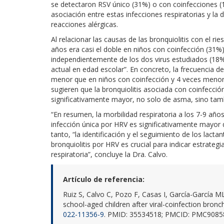
se detectaron RSV único (31%) o con coinfecciones (1
asociación entre estas infecciones respiratorias y la
reacciones alérgicas.
Al relacionar las causas de las bronquiolitis con el ri
años era casi el doble en niños con coinfección (31%)
independientemente de los dos virus estudiados (18%)
actual en edad escolar”. En concreto, la frecuencia 
menor que en niños con coinfección y 4 veces menor 
sugieren que la bronquiolitis asociada con coinfecció
significativamente mayor, no solo de asma, sino tamb
“En resumen, la morbilidad respiratoria a los 7-9 años 
infección única por HRV es significativamente mayor q
tanto, “la identificación y el seguimiento de los lacta
bronquiolitis por HRV es crucial para indicar estrate
respiratoria”, concluye la Dra. Calvo.
Artículo de referencia:
Ruiz S, Calvo C, Pozo F, Casas I, García-García ML
school-aged children after viral-coinfection bronchi
022-11356-9
. PMID: 35534518; PMCID: PMC9085