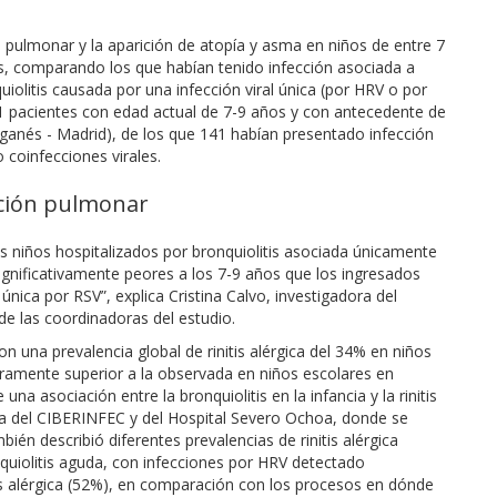
ón pulmonar y la aparición de atopía y asma en niños de entre 7
is, comparando los que habían tenido infección asociada a
quiolitis causada por una infección viral única (por HRV o por
181 pacientes con edad actual de 7-9 años y con antecedente de
eganés - Madrid), de los que 141 habían presentado infección
 coinfecciones virales.
nción pulmonar
s niños hospitalizados por bronquiolitis asociada únicamente
gnificativamente peores a los 7-9 años que los ingresados
 única por RSV”, explica Cristina Calvo, investigadora del
de las coordinadoras del estudio.
ron una prevalencia global de rinitis alérgica del 34% en niños
laramente superior a la observada en niños escolares en
na asociación entre la bronquiolitis en la infancia y la rinitis
ora del CIBERINFEC y del Hospital Severo Ochoa, donde se
bién describió diferentes prevalencias de rinitis alérgica
onquiolitis aguda, con infecciones por HRV detectado
is alérgica (52%), en comparación con los procesos en dónde