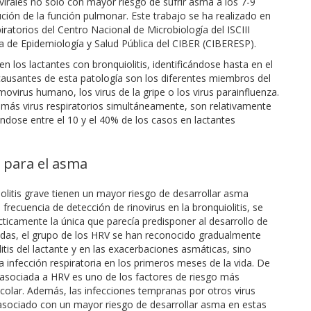
 virales no solo con mayor riesgo de sufrir asma a los 7-9
ión de la función pulmonar. Este trabajo se ha realizado en
iratorios del Centro Nacional de Microbiología del ISCIII
a de Epidemiología y Salud Pública del CIBER (CIBERESP).
e en los lactantes con bronquiolitis, identificándose hasta en el
causantes de esta patología son los diferentes miembros del
virus humano, los virus de la gripe o los virus parainfluenza.
o más virus respiratorios simultáneamente, son relativamente
ándose entre el 10 y el 40% de los casos en lactantes
o para el asma
olitis grave tienen un mayor riesgo de desarrollar asma
a frecuencia de detección de rinovirus en la bronquiolitis, se
cticamente la única que parecía predisponer al desarrollo de
cadas, el grupo de los HRV se han reconocido gradualmente
is del lactante y en las exacerbaciones asmáticas, sino
 infección respiratoria en los primeros meses de la vida. De
 asociada a HRV es uno de los factores de riesgo más
colar. Además, las infecciones tempranas por otros virus
asociado con un mayor riesgo de desarrollar asma en estas