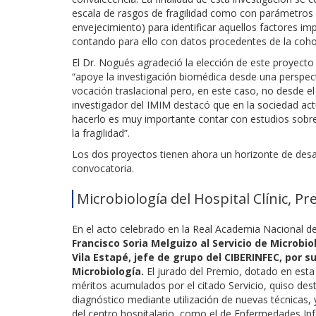
escala de rasgos de fragilidad como con parámetros
envejecimiento) para identificar aquellos factores imp
contando para ello con datos procedentes de la coho
El Dr. Nogués agradeció la elección de este proyecto
“apoye la investigación biomédica desde una perspecti
vocación traslacional pero, en este caso, no desde el la
investigador del IMIM destacó que en la sociedad ac
hacerlo es muy importante contar con estudios sobre
la fragilidad”.
Los dos proyectos tienen ahora un horizonte de desa
convocatoria.
Microbiología del Hospital Clínic, P
En el acto celebrado en la Real Academia Nacional d
Francisco Soria Melguizo al Servicio de Microbiol
Vila Estapé, jefe de grupo del CIBERINFEC, por su
Microbiología.
El jurado del Premio, dotado en esta
méritos acumulados por el citado Servicio, quiso dest
diagnóstico mediante utilización de nuevas técnicas
del centro hospitalario, como el de Enfermedades Inf