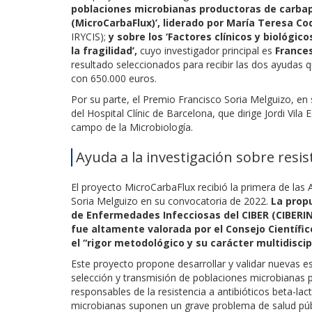
poblaciones microbianas productoras de carb
(MicroCarbaFlux)’, liderado por María Teresa Co
IRYCIS);
y sobre los ‘Factores clínicos y biológic
la fragilidad’,
cuyo investigador principal es
France
resultado seleccionados para recibir las dos ayudas
con 650.000 euros.
Por su parte, el Premio Francisco Soria Melguizo, en 
del Hospital Clínic de Barcelona, que dirige Jordi Vil
campo de la Microbiología.
Ayuda a la investigación sobre resi
El proyecto MicroCarbaFlux recibió la primera de las
Soria Melguizo en su convocatoria de 2022.
La prop
de Enfermedades Infecciosas del CIBER (CIBERINFE
fue altamente valorada por el Consejo Científi
el “rigor metodológico y su carácter multidiscipl
Este proyecto propone desarrollar y validar nuevas es
selección y transmisión de poblaciones microbianas
responsables de la resistencia a antibióticos beta-la
microbianas suponen un grave problema de salud públi