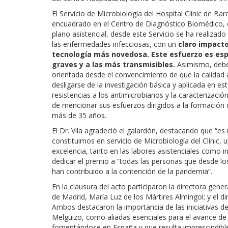
El Servicio de Microbiología del Hospital Clínic de Ba
encuadrado en el Centro de Diagnóstico Biomédico, es
plano asistencial, desde este Servicio se ha realiza
las enfermedades infecciosas, con un
claro impacto
tecnología más novedosa. Este esfuerzo es espe
graves y a las más transmisibles.
Asimismo, debe 
orientada desde el convencimiento de que la calidad a
desligarse de la investigación básica y aplicada en e
resistencias a los antimicrobianos y la caracterización
de mencionar sus esfuerzos dirigidos a la formación 
más de 35 años.
El Dr. Vila agradeció el galardón, destacando que “e
constituimos en servicio de Microbiología del Clínic,
excelencia, tanto en las labores asistenciales como i
dedicar el premio a “todas las personas que desde lo
han contribuido a la contención de la pandemia”.
En la clausura del acto participaron la directora gen
de Madrid, María Luz de los Mártires Almingol; y el dire
Ambos destacaron la importancia de las iniciativas 
Melguizo, como aliadas esenciales para el avance de 
fomentándose en España y que resulta imprescindible