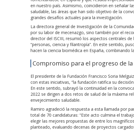
en nuestro país. Asimismo, coincidieron en señalar la
saludable, las áreas que han sido objetivo de la con
grandes desafíos actuales para la investigación.
La directora general de Investigación de la Comunida
por su labor de mecenazgo, sino también por el recon
director del ISCIII, resumió los aspectos centrales de
“personas, ciencia y filantropía”. En este sentido, p
hacen la ciencia biomédica en España, combinando la l
Compromiso para el progreso de la 
El presidente de la Fundación Francisco Soria Melguiz
con estas iniciativas, “la fundación ratifica su decisi
En este sentido, subrayó la continuidad en la convoc
2022 se dirigen a dos retos de salud de la máxima rele
envejecimiento saludable.
Ramiro agradeció la respuesta a esta llamada por par
total de 70 candidaturas: “Este acto culmina el trab
elegir las mejores propuestas de entre los magnífic
planteado, evaluando decenas de proyectos cargados 