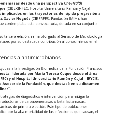
apenemasas desde una perspectiva
One-Health
que
(CIBERINFEC, Hospital Universitario Ramón y Cajal –
os implicados en las trayectorias de rápida progresión a
sc Xavier Nogués
(CIBERFES, Fundación IMIM), han
 que contemplaba esta convocatoria, dotada en su conjunto
su tercera edición, se ha otorgado al Servicio de Microbiología
a Estapé, por su destacada contribución al conocimiento en el
stencias a antimicrobianos
 Ayudas a la Investigación Biomédica de la Fundación Francisco
uesta, liderada por María Teresa Coque desde el área
C) y el Hospital Universitario Ramón y Cajal – IRYCIS,
co Asesor de la Fundación, que destacó en su dictamen
inar”.
trategias de diagnóstico e intervención para mitigar la
 productoras de carbapenemasas o beta-lactamasas,
ctámicos de primera elección. Este tipo de poblaciones
ca por la alta mortalidad de las infecciones que causan, el