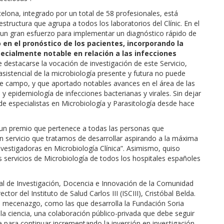
rcelona, integrado por un total de 58 profesionales, está
tructura que agrupa a todos los laboratorios del Clínic. En el
do un gran esfuerzo para implementar un diagnóstico rápido de
 en el pronóstico de los pacientes, incorporando la
cialmente notable en relación a las infecciones
destacarse la vocación de investigación de este Servicio,
sistencial de la microbiología presente y futura no puede
ste campo, y que aportado notables avances en el área de las
 y epidemiología de infecciones bacterianas y virales. Sin dejar
de especialistas en Microbiología y Parasitología desde hace
s un premio que pertenece a todas las personas que
 un servicio que tratamos de desarrollar aspirando a la máxima
nvestigadoras en Microbiología Clínica”. Asimismo, quiso
s servicios de Microbiología de todos los hospitales españoles
eral de Investigación, Docencia e Innovación de la Comunidad
ctor del Instituto de Salud Carlos III (ISCIII), Cristóbal Belda.
de mecenazgo, como las que desarrolla la Fundación Soria
la ciencia, una colaboración público-privada que debe seguir
 para continuar incrementando la inversión en investigación