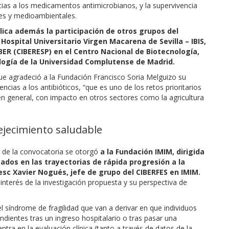
cias a los medicamentos antimicrobianos, y la supervivencia
es y medioambientales.
lica además la participación de otros grupos del
l Hospital Universitario Virgen Macarena de Sevilla – IBIS,
IBER (CIBERESP) en el Centro Nacional de Biotecnología,
ología de la Universidad Complutense de Madrid.
que agradeció a la Fundación Francisco Soria Melguizo su
ncias a los antibióticos, “que es uno de los retos prioritarios
en general, con impacto en otros sectores como la agricultura
vejecimiento saludable
2 de la convocatoria se otorgó
a la Fundación IMIM, dirigida
icados en las trayectorias de rápida progresión a la
cesc Xavier Nogués, jefe de grupo del CIBERFES en IMIM.
 interés de la investigación propuesta y su perspectiva de
el síndrome de fragilidad que van a derivar en que individuos
dientes tras un ingreso hospitalario o tras pasar una
ntra en la evaluación clínica (tanto a través de datos de la