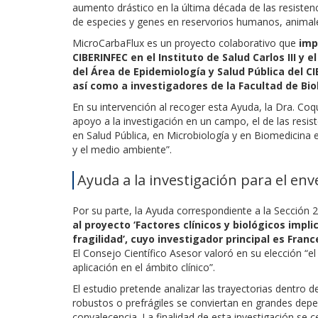
aumento drástico en la última década de las resisten
de especies y genes en reservorios humanos, animal
MicroCarbaFlux es un proyecto colaborativo que
imp
CIBERINFEC en el Instituto de Salud Carlos III y e
del Área de Epidemiología y Salud Pública del C
así como a investigadores de la Facultad de Bi
En su intervención al recoger esta Ayuda, la Dra. Co
apoyo a la investigación en un campo, el de las resiste
en Salud Pública, en Microbiología y en Biomedicina 
y el medio ambiente”.
Ayuda a la investigación para el en
Por su parte, la Ayuda correspondiente a la Sección 
al proyecto ‘Factores clínicos y biológicos impl
fragilidad’, cuyo investigador principal es Fran
El Consejo Científico Asesor valoró en su elección “el
aplicación en el ámbito clínico”.
El estudio pretende analizar las trayectorias dentro d
robustos o prefrágiles se conviertan en grandes depen
convalecencia. La finalidad de esta investigación se ce