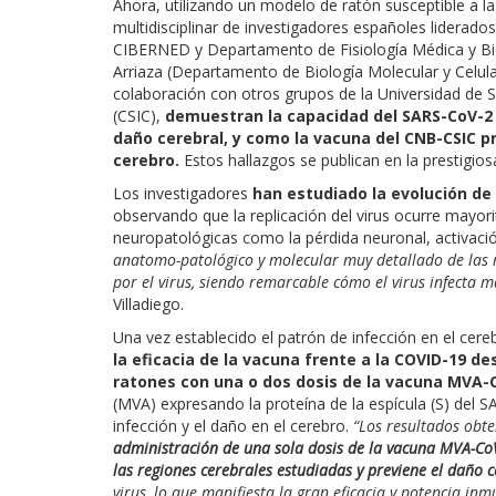
Ahora, utilizando un modelo de ratón susceptible a l
multidisciplinar de investigadores españoles liderado
CIBERNED y Departamento de Fisiología Médica y Biofí
Arriaza (Departamento de Biología Molecular y Celul
colaboración con otros grupos de la Universidad de Se
(CSIC),
demuestran la capacidad del SARS-CoV-2 d
daño cerebral, y como la vacuna del CNB-CSIC p
cerebro.
Estos hallazgos se publican en la prestigios
Los investigadores
han estudiado la evolución de 
observando que la replicación del virus ocurre mayor
neuropatológicas como la pérdida neuronal, activació
anatomo-patológico y molecular muy detallado de las re
por el virus, siendo remarcable cómo el virus infecta 
Villadiego.
Una vez establecido el patrón de infección en el cer
la eficacia de la vacuna frente a la COVID-19 de
ratones con una o dos dosis de la vacuna MVA-
(MVA) expresando la proteína de la espícula (S) del S
infección y el daño en el cerebro.
“Los resultados obt
administración de una sola dosis de la vacuna MVA-CoV
las regiones cerebrales estudiadas y previene el daño 
virus, lo que manifiesta la gran eficacia y potencia i