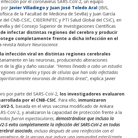
a infección por el coronavirus SARS-CoV-2, un equipo
s por
Javier Villadiego
y
Juan José Toledo Aral
(IBiS,
sica de la Facultad de Medicina de Sevilla) y Juan García
ar del CNB-CSIC, CIBERINFEC y PTI Salud Global del CSIC), en
villa y del Consejo Superior de Investigaciones Científicas
e infectar distintas regiones del cerebro y producir
rotege completamente frente a dicha infección en el
a revista
Nature Neuroscience
.
la infección viral en distintas regiones cerebrales
itariamente en las neuronas, produciendo alteraciones
n de la glía y daño vascular.
“Hemos llevado a cabo un estudio
giones cerebrales y tipos de células que han sido infectadas
mayoritariamente neuronas de distintas áreas
”, explica Javier
ebro por parte del SARS-CoV-2,
los investigadores evaluaron
sarrollada por el CNB-CSIC
. Para ello,
inmunizaron
CoV2-S
, basada en el virus vaccinia modificado de Ankara
ARS-CoV-2, y analizaron la capacidad de protección frente a la
enidos fueron espectaculares,
demostrándose que incluso la
2-S evita completamente la infección del SARS-CoV-2 en todas
cerebral asociado
, incluso después de una reinfección con el
nmunogénica de la vacuna que induce una inmunidad esterilizante