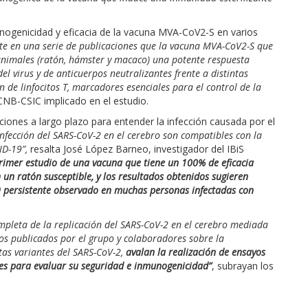
unogenicidad y eficacia de la vacuna MVA-CoV2-S en varios
 en una serie de publicaciones que la vacuna MVA-CoV2-S que
animales (ratón, hámster y macaco) una potente respuesta
l virus y de anticuerpos neutralizantes frente a distintas
n de linfocitos T, marcadores esenciales para el control de la
CNB-CSIC implicado en el estudio.
iones a largo plazo para entender la infección causada por el
fección del SARS-CoV-2 en el cerebro son compatibles con la
ID-19”,
resalta José López Barneo, investigador del IBiS
primer estudio de una vacuna que tiene un 100% de eficacia
 un ratón susceptible, y los resultados obtenidos sugieren
9 persistente observado en muchas personas infectadas con
mpleta de la replicación del SARS-CoV-2 en el cerebro mediada
os publicados por el grupo y colaboradores sobre la
ntas variantes del SARS-CoV-2,
avalan la realización de ensayos
ares para evaluar su seguridad e inmunogenicidad”
, subrayan los