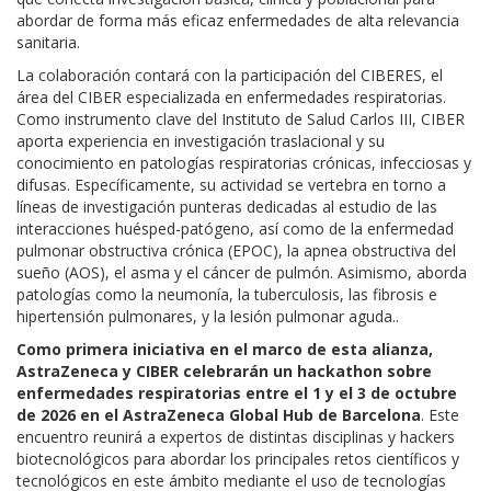
abordar de forma más eficaz enfermedades de alta relevancia
sanitaria.
La colaboración contará con la participación de
l
CIBERES, el
área del CIBER especializada en enfermedades respiratorias.
Como instrumento clave del Instituto de Salud Carlos III, CIBER
aporta experiencia en investigación traslacional y su
conocimiento en patologías respiratorias crónicas, infecciosas y
difusa
s.
Específicamente
,
su
actividad
se vertebra
en
torno
a
líneas
de
investigación
punteras
dedicadas
al
estudio
de las
interacciones
huésped-patógeno
,
así
como
de la
enfermedad
pulmonar
obstructiva
crónica
(EPOC), la apnea
obstructiva
del
sueño
(AOS),
el
asma
y
el
cáncer
de
pulmón
.
Asimismo
,
aborda
patologías
como
la
neumonía
, la tuberculosis, las fibrosis e
hipertensión
pulmonares
, y la
lesión
pulmonar
aguda
.
.
Como primera iniciativa en el marco de esta alianza,
AstraZeneca y CIBER celebrarán un hackathon sobre
enfermedades respiratorias entre el 1 y el 3 de octubre
de 2026 en el AstraZeneca Global
Hub
de Barcelona
. Este
encuentro reunirá a expertos de distintas disciplinas
y hackers
biotecnológicos
para abordar los principales retos científicos y
tecnológicos en este ámbito mediante el uso de tecnologías