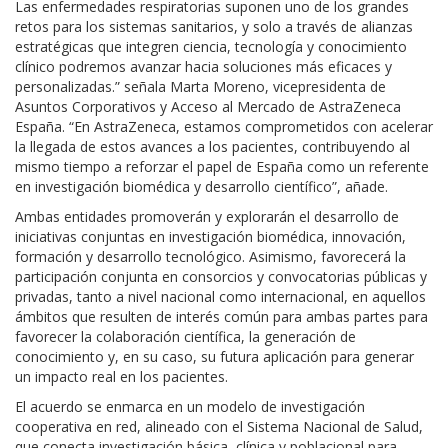
Las enfermedades respiratorias suponen uno de los grandes
retos para los sistemas sanitarios, y solo a través de alianzas
estratégicas que integren ciencia, tecnología y conocimiento
clínico podremos avanzar hacia soluciones más eficaces y
personalizadas.
”
señala
Marta Moreno, vicepresidenta de
Asuntos Corporativos y Acceso al Mercado de AstraZeneca
España.
“
En AstraZeneca, estamos comprometidos con acelerar
la llegada de estos avances a los pacientes, contribuyendo al
mismo tiempo a reforzar el papel de España como un referente
en investigación biomédica y desarrollo científico”,
añade.
Ambas entidades
promoverán y explorarán el desarrollo
de
iniciativas conjuntas
en investigación biomédica,
innovación,
formación y desarrollo tecnológico
. Asimismo,
favorecerá la
participación
conjunta
en consorcios y convocatorias públicas y
privadas, tanto a nivel nacional como internacional,
en aquellos
ámbitos que resulten de interés común para ambas partes
para
favorecer la colaboración científica, la generación de
conocimiento y, en su caso, su futura aplicación
para
generar
un impacto real en los pacientes.
El acuerdo se enmarca en un modelo de investigación
cooperativa en red, alineado con el Sistema Nacional de Salud,
que conecta investigación básica, clínica y poblacional para