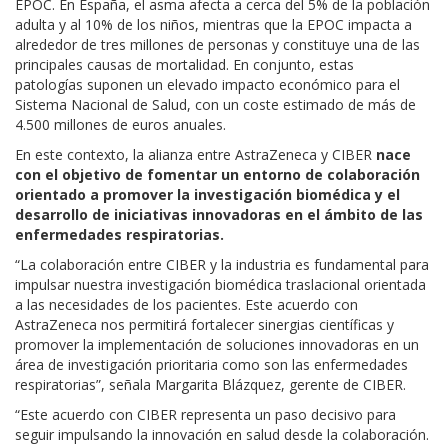
EPOC
. En España, el asma afecta a cerca del 5% de la
población
adulta y al 10% de los niños
, mientras que la EPOC impacta a
alrededor de tres millones de
personas y constituye una de las
principales causas de mortalidad
. En conjunto, estas
patologías
suponen un elevado impacto económico para el
Sistema Nacional de Salud, con un coste estimado de
más de
4.500 millones de euros anuales.
En este contexto, la alianza entre AstraZeneca y CIBER
nace
con el objetivo
de
fomentar un entorno de
colaboración
orientado
a promover la investigación biomédica y el
desarrollo de iniciativas innovadoras en el ámbito de las
enfermedades respiratorias.
“La colaboración entre CIBER y la industria es fundamental para
impulsar
nuestra
investigación biomédica traslacional orientada
a las necesidades
de los pacientes. Este acuerdo con
AstraZeneca nos permitirá fortalecer sinergias científicas
y
promover
la implementación de
soluciones
innovadoras
en un
área
de investigación
prioritari
a
como son las enfermedades
respiratorias”, señala Margarita Blázquez, gerente de CIBER.
“Este acuerdo con CIBER representa un paso decisivo para
seguir impulsando la innovación en salud desde la colaboración.