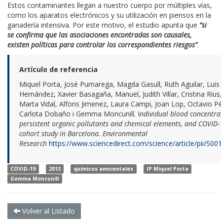
Estos contaminantes llegan a nuestro cuerpo por múltiples vías,
como los aparatos electrónicos y su utilización en piensos en la
ganadería intensiva. Por este motivo, el estudio apunta que
“si
se confirma que las asociaciones encontradas son causales,
existen políticas para controlar los correspondientes riesgos”
.
Artículo de referencia
Miquel Porta, José Pumarega, Magda Gasull, Ruth Aguilar, Luis
Hernández, Xavier Basagaña, Manuel, Judith Villar, Cristina Riu
Marta Vidal, Alfons Jimenez, Laura Campi, Joan Lop, Octavio P
Carlota Dobaño i Gemma Moncunill. I
ndividual blood concentra
persistent organic pollutants and chemical elements, and COVID-
cohort study in Barcelona. Environmental
Research
https://www.sciencedirect.com/science/article/pii/S
COVID-19
2013
químicos amnientales
IP Miquel Porta
Gemma Moncunill
Volver al Listado