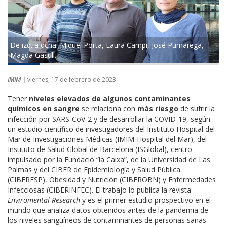
De izq. a dcha. Miquel Porta, Laura Campi, José Pumarega,
Magda Gasull.
IMIM |
viernes, 17 de febrero de 2023
Tener
niveles elevados de algunos contaminantes
químicos en sangre
se relaciona con
más riesgo
de sufrir la
infección por SARS-CoV-2 y de desarrollar la COVID-19, según
un estudio científico de investigadores del Instituto Hospital del
Mar de Investigaciones Médicas (IMIM-Hospital del Mar), del
Instituto de Salud Global de Barcelona (ISGlobal), centro
impulsado por la Fundació “la Caixa”, de la Universidad de Las
Palmas y del CIBER de Epidemiología y Salud Pública
(CIBERESP), Obesidad y Nutrición (CIBEROBN) y Enfermedades
Infecciosas (CIBERINFEC). El trabajo lo publica la revista
Enviromental Research
y es el primer estudio prospectivo en el
mundo que analiza datos obtenidos antes de la pandemia de
los niveles sanguíneos de contaminantes de personas sanas.