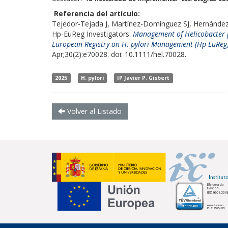
Referencia del artículo:
Tejedor-Tejada J, Martínez-Domínguez SJ, Hernández 
Hp‐EuReg Investigators.
Management of Helicobacter py
European Registry on H. pylori Management (Hp-EuReg):
Apr;30(2):e70028. doi: 10.1111/hel.70028.
2025
H. pylori
IP Javier P. Gisbert
Volver al Listado