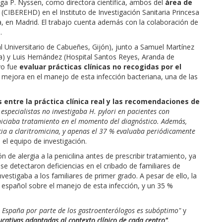
Olga P. Nyssen, como directora científica, ambos del
área de
(CIBEREHD) en el Instituto de Investigación Sanitaria Princesa
esa, en Madrid. El trabajo cuenta además con la colaboración de
.
tal Universitario de Cabueñes, Gijón), junto a Samuel Martínez
za) y Luis Hernández (Hospital Santos Reyes, Aranda de
vo fue
evaluar prácticas clínicas no recogidas por el
e mejora en el manejo de esta infección bacteriana, una de las
entre la práctica clínica real y las recomendaciones de
 especialistas no investigaba H. pylori en pacientes con
iniciaba tratamiento en el momento del diagnóstico. Además,
ncia a claritromicina, y apenas el 37 % evaluaba periódicamente
 el equipo de investigación.
de alergia a la penicilina antes de prescribir tratamiento, ya
se detectaron deficiencias en el cribado de familiares de
estigaba a los familiares de primer grado. A pesar de ello, la
español sobre el manejo de esta infección, y un 35 %
n España por parte de los gastroenterólogos es subóptimo"
y
cativas adaptadas al contexto clínico de cada centro".