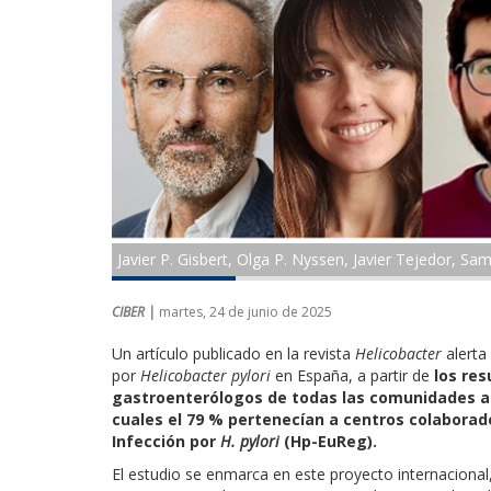
Javier P. Gisbert, Olga P. Nyssen, Javier Tejedor, S
CIBER |
martes, 24 de junio de 2025
Un artículo publicado en la revista
Helicobacter
alerta
por
Helicobacter pylori
en España, a partir de
los res
gastroenterólogos de todas las comunidades 
cuales el 79 % pertenecían a centros colaborad
Infección por
H. pylori
(Hp-EuReg).
El estudio se enmarca en este proyecto internacional