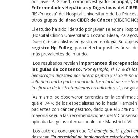
por Javier P. Gisbert, como investigador principal, y 
Enfermedades Hepáticas y Digestivas del CIBER
(IIS-Princesa) del Hospital Universitario de La Princ
otros grupos del
área CIBER de Cáncer
(CIBERONC)
El estudio ha sido liderado por Javier Tejedor (Hospi
(Hospital Clínico Universitario Lozano Blesa, Zarago
Duero), especialistas en gastroenterología. Su objeti
registro Hp-EuReg
, para detectar posibles áreas d
más prevalentes del mundo.
Los resultados revelan
importantes discrepancias 
las guías de consenso.
"
Por ejemplo, el 17 % de los
hemorragia digestiva por úlcera péptica y el 35 % no 
solo una cuarta parte conocía la tasa local de resiste
la eficacia de los tratamientos erradicadores"
, asegura
Asimismo, se observaron carencias en la confirmación 
que el 74 % de los especialistas no lo hacía. También 
pacientes con cáncer gástrico, dado que el 32 % no inv
mayoría seguía las recomendaciones del V Consenso 
aplicaba las guías internacionales de Maastricht VI.
Los autores concluyen que
"el manejo de H. pylori e
destacan
"la necesidad de implementar estrategias edu