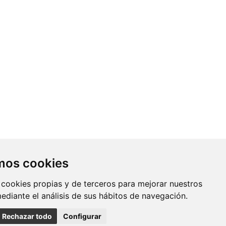
Contacto
amos cookies
Av. Monforte de Lemos, 3-5. Pabellón
 cookies propias y de terceros para mejorar nuestros
11. Planta 0 28029 Madrid
mediante el análisis de sus hábitos de navegación.
info@ciberisciii.es
Rechazar todo
Configurar