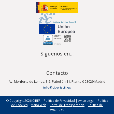
Síguenos en...
Contacto
Av. Monforte de Lemos, 3-5. Pabellón 11. Planta 0 28029 Madrid
info@ciberisciii.es
© Copyright 2026 CIBER |
Política de Privacidad
|
Aviso Legal
|
Política
de Cookies
|
Mapa Web
|
Portal de Transparencia
|
Política de
seguridad