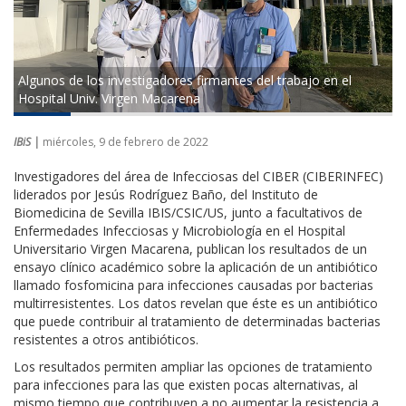
Algunos de los investigadores firmantes del trabajo en el
Hospital Univ. Virgen Macarena
IBiS |
miércoles, 9 de febrero de 2022
Investigadores del área de Infecciosas del CIBER (CIBERINFEC)
liderados por Jesús Rodríguez Baño, del Instituto de
Biomedicina de Sevilla IBIS/CSIC/US, junto a facultativos de
Enfermedades Infecciosas y Microbiología en el Hospital
Universitario Virgen Macarena, publican los resultados de un
ensayo clínico académico sobre la aplicación de un antibiótico
llamado fosfomicina para infecciones causadas por bacterias
multirresistentes. Los datos revelan que éste es un antibiótico
que puede contribuir al tratamiento de determinadas bacterias
resistentes a otros antibióticos.
Los resultados permiten ampliar las opciones de tratamiento
para infecciones para las que existen pocas alternativas, al
mismo tiempo que contribuyen a no aumentar la resistencia a