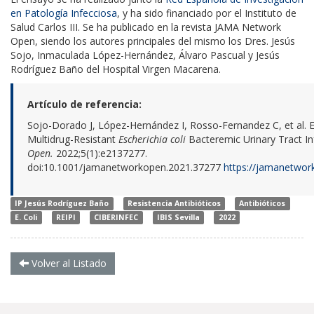
en Patología Infecciosa
, y ha sido financiado por el Instituto de
Salud Carlos III. Se ha publicado en la revista JAMA Network
Open, siendo los autores principales del mismo los Dres. Jesús
Sojo, Inmaculada López-Hernández, Álvaro Pascual y Jesús
Rodríguez Baño del Hospital Virgen Macarena.
Artículo de referencia:
Sojo-Dorado J, López-Hernández I, Rosso-Fernandez C, et al. E
Multidrug-Resistant
Escherichia coli
Bacteremic Urinary Tract Inf
Open.
2022;5(1):e2137277.
doi:10.1001/jamanetworkopen.2021.37277
https://jamanetwor
IP Jesús Rodríguez Baño
Resistencia Antibióticos
Antibióticos
E. Coli
REIPI
CIBERINFEC
IBIS Sevilla
2022
Volver al Listado