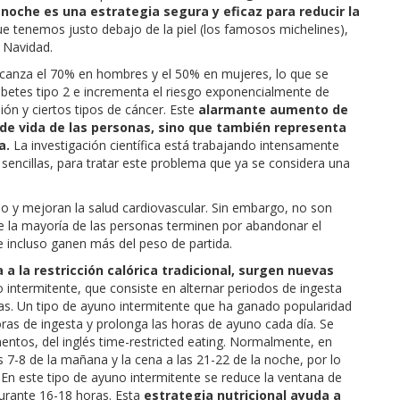
 noche es una estrategia segura y eficaz para reducir la
ue tenemos justo debajo de la piel (los famosos michelines),
 Navidad.
lcanza el 70% en hombres y el 50% en mujeres, lo que se
abetes tipo 2 e incrementa el riesgo exponencialmente de
ión y ciertos tipos de cáncer. Este
alarmante aumento de
 de vida de las personas, sino que también representa
a.
La investigación científica está trabajando intensamente
 sencillas, para tratar este problema que ya se considera una
so y mejoran la salud cardiovascular. Sin embargo, no son
que la mayoría de las personas terminen por abandonar el
e incluso ganen más del peso de partida.
a la restricción calórica tradicional, surgen nuevas
 intermitente, que consiste en alternar periodos de ingesta
as. Un tipo de ayuno intermitente que ha ganado popularidad
ras de ingesta y prolonga las horas de ayuno cada día. Se
entos, del inglés time-restricted eating. Normalmente, en
7-8 de la mañana y la cena a las 21-22 de la noche, por lo
 En este tipo de ayuno intermitente se reduce la ventana de
durante 16-18 horas. Esta
estrategia nutricional ayuda a