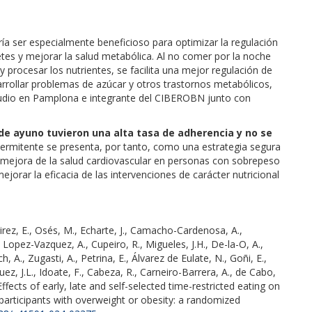
a ser especialmente beneficioso para optimizar la regulación
betes y mejorar la salud metabólica. Al no comer por la noche
 procesar los nutrientes, se facilita una mejor regulación de
arrollar problemas de azúcar y otros trastornos metabólicos,
estudio en Pamplona e integrante del CIBEROBN junto con
de ayuno tuvieron una alta tasa de adherencia y no se
ntermitente se presenta, por tanto, como una estrategia segura
 mejora de la salud cardiovascular en personas con sobrepeso
ejorar la eficacia de las intervenciones de carácter nutricional
ez, E., Osés, M., Echarte, J., Camacho-Cardenosa, A.,
 Lopez-Vazquez, A., Cupeiro, R., Migueles, J.H., De-la-O, A.,
 A., Zugasti, A., Petrina, E., Álvarez de Eulate, N., Goñi, E.,
z, J.L., Idoate, F., Cabeza, R., Carneiro-Barrera, A., de Cabo,
Effects of early, late and self-selected time-restricted eating on
 participants with overweight or obesity: a randomized