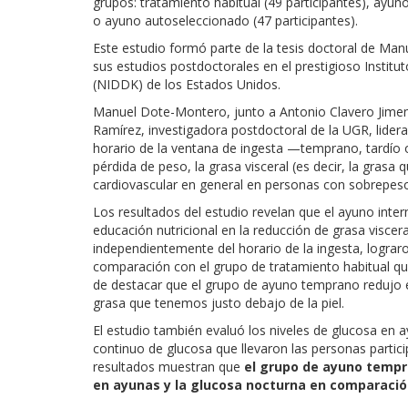
grupos: tratamiento habitual (49 participantes), ayuno
o ayuno autoseleccionado (47 participantes).
Este estudio formó parte de la tesis doctoral de Ma
sus estudios postdoctorales en el prestigioso Instit
(NIDDK) de los Estados Unidos.
Manuel Dote-Montero, junto a Antonio Clavero Jimeno
Ramírez, investigadora postdoctoral de la UGR, lidera
horario de la ventana de ingesta —temprano, tardío 
pérdida de peso, la grasa visceral (es decir, la grasa
cardiovascular en general en personas con sobrepes
Los resultados del estudio revelan que el ayuno inte
educación nutricional en la reducción de grasa viscer
independientemente del horario de la ingesta, logra
comparación con el grupo de tratamiento habitual qu
de destacar que el grupo de ayuno temprano redujo 
grasa que tenemos justo debajo de la piel.
El estudio también evaluó los niveles de glucosa en 
continuo de glucosa que llevaron las personas particip
resultados muestran que
el grupo de ayuno tempr
en ayunas y la glucosa nocturna en comparación