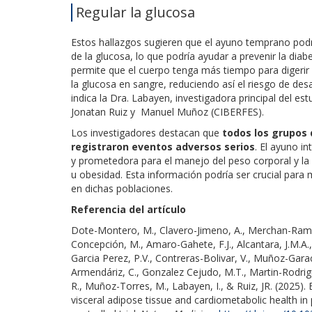
Regular la glucosa
Estos hallazgos sugieren que el ayuno temprano podrí
de la glucosa, lo que podría ayudar a prevenir la dia
permite que el cuerpo tenga más tiempo para digerir y
la glucosa en sangre, reduciendo así el riesgo de des
indica la Dra. Labayen, investigadora principal del 
Jonatan Ruiz y Manuel Muñoz (CIBERFES).
Los investigadores destacan que
todos los grupos 
registraron eventos adversos serios
. El ayuno i
y prometedora para el manejo del peso corporal y la
u obesidad. Esta información podría ser crucial para m
en dichas poblaciones.
Referencia del artículo
Dote-Montero, M., Clavero-Jimeno, A., Merchan-Ramir
Concepción, M., Amaro-Gahete, F.J., Alcantara, J.M.A.,
Garcia Perez, P.V., Contreras-Bolivar, V., Muñoz-Garach,
Armendáriz, C., Gonzalez Cejudo, M.T., Martin-Rodrigue
R., Muñoz-Torres, M., Labayen, I., & Ruiz, JR.
(2025). 
visceral adipose tissue and cardiometabolic health in