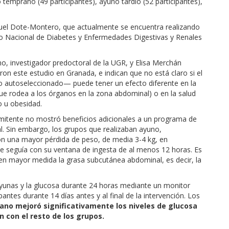
 temprano (49 participantes), ayuno tardío (52 participantes),
nuel Dote-Montero, que actualmente se encuentra realizando
uto Nacional de Diabetes y Enfermedades Digestivas y Renales
, investigador predoctoral de la UGR, y Elisa Merchán
ron este estudio en Granada, e indican que no está claro si el
o autoseleccionado— puede tener un efecto diferente en la
 que rodea a los órganos en la zona abdominal) o en la salud
o u obesidad.
rmitente no mostró beneficios adicionales a un programa de
al. Sin embargo, los grupos que realizaban ayuno,
ron una mayor pérdida de peso, de media 3-4 kg, en
e seguía con su ventana de ingesta de al menos 12 horas. Es
en mayor medida la grasa subcutánea abdominal, es decir, la
ayunas y la glucosa durante 24 horas mediante un monitor
antes durante 14 días antes y al final de la intervención. Los
ano mejoró significativamente los niveles de glucosa
 con el resto de los grupos.