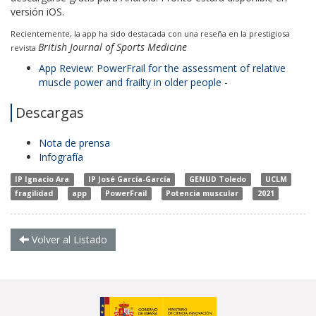
versión iOS.
Recientemente, la app ha sido destacada con una reseña en la prestigiosa
British Journal of Sports Medicine
revista
App Review: PowerFrail for the assessment of relative
muscle power and frailty in older people -
Descargas
Nota de prensa
Infografía
IP Ignacio Ara
IP José García-García
GENUD Toledo
UCLM
fragilidad
app
PowerFrail
Potencia muscular
2021
Volver al Listado