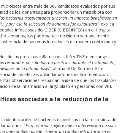
e microbiota entre más de 500 candidatos evaluados por sus
acidad de los donantes para proporcionar un microbiota con
las bacterias trasplantadas tuvieron un impacto beneficioso en
H, y por eso la selección de donantes fue exhaustiva"
, explica
rmedades Infecciosas del CIBER (CIBERINFEC) en el Hospital
 ocho semanas, los participantes recibieron semanalmente
ansferencia de bacterias intestinales de manera controlada y
les de las proteínas inflamatorias IL6 y TNF-α en sangre,
os resultados no sólo fueron positivos durante el tratamiento,
después de la última dosis
”, afirma el Dr. Serrano. Este
tencia de los efectos antiinflamatorios de la intervención,
 Estas observaciones respaldan la idea de que los trasplantes
lación de la inflamación a largo plazo en personas con VIH.
íficas asociadas a la reducción de la
la identificación de bacterias específicas en la microbiota de
flamatorios. "
Esta relación sugiere que la intervención no solo
sino que también puede generar un cambio estructural en el