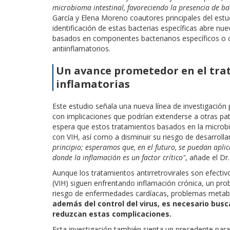
microbioma intestinal, favoreciendo la presencia de ba
García y Elena Moreno coautores principales del estu
identificación de estas bacterias específicas abre nue
basados en componentes bacterianos específicos o c
antiinflamatorios.
Un avance prometedor en el trat
inflamatorias
Este estudio señala una nueva línea de investigación
con implicaciones que podrían extenderse a otras pato
espera que estos tratamientos basados en la microbio
con VIH, así como a disminuir su riesgo de desarrol
principio; esperamos que, en el futuro, se puedan apl
donde la inflamación es un factor crítico"
, añade el Dr
Aunque los tratamientos antirretrovirales son efecti
(VIH) siguen enfrentando inflamación crónica, un pro
riesgo de enfermedades cardíacas, problemas metabó
además del control del virus, es necesario bus
reduzcan estas complicaciones.
Esta investigación también sienta un precedente para 