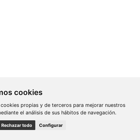
Contacto
amos cookies
Av. Monforte de Lemos, 3-5. Pabellón
 cookies propias y de terceros para mejorar nuestros
11. Planta 0 28029 Madrid
mediante el análisis de sus hábitos de navegación.
info@ciberisciii.es
Rechazar todo
Configurar
uridad