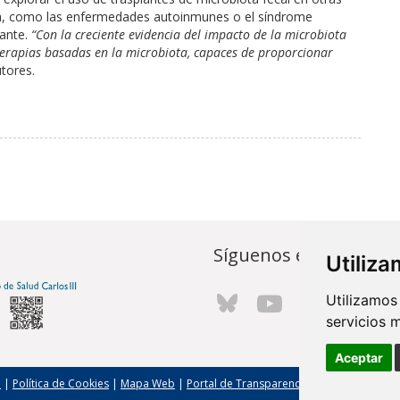
ca, como las enfermedades autoinmunes o el síndrome
ante.
“Con la creciente evidencia del impacto de la microbiota
 terapias basadas en la microbiota, capaces de proporcionar
tores.
Síguenos en...
Utiliz
Utilizamos
servicios 
Aceptar
l
|
Política de Cookies
|
Mapa Web
|
Portal de Transparencia
|
Política de seg