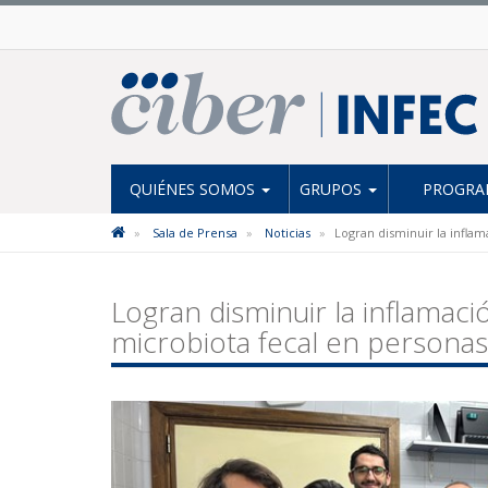
QUIÉNES SOMOS
GRUPOS
PROGRAM
Sala de Prensa
Noticias
Logran disminuir la infla
Logran disminuir la inflamaci
microbiota fecal en persona