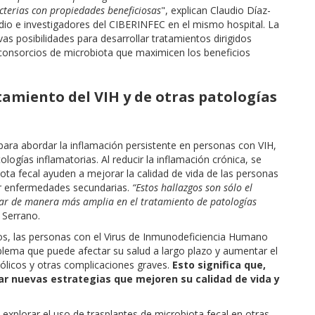
cterias con propiedades beneficiosas
", explican Claudio Díaz-
dio e investigadores del CIBERINFEC en el mismo hospital. La
vas posibilidades para desarrollar tratamientos dirigidos
onsorcios de microbiota que maximicen los beneficios
amiento del VIH y de otras patologías
 para abordar la inflamación persistente en personas con VIH,
logías inflamatorias. Al reducir la inflamación crónica, se
ta fecal ayuden a mejorar la calidad de vida de las personas
lar enfermedades secundarias.
“Estos hallazgos son sólo el
icar de manera más amplia en el tratamiento de patologías
. Serrano.
vos, las personas con el Virus de Inmunodeficiencia Humano
blema que puede afectar su salud a largo plazo y aumentar el
licos y otras complicaciones graves.
Esto significa que,
car nuevas estrategias que mejoren su calidad de vida y
explorar el uso de trasplantes de microbiota fecal en otras