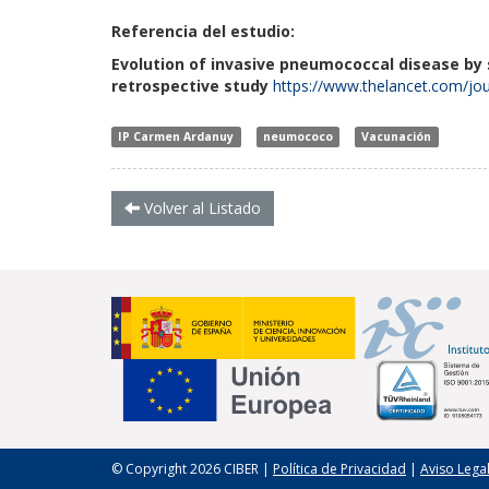
Referencia del estudio:
Evolution of invasive pneumococcal disease by 
retrospective study
https://www.thelancet.com/jou
IP Carmen Ardanuy
neumococo
Vacunación
Volver al Listado
© Copyright 2026 CIBER |
Política de Privacidad
|
Aviso Lega