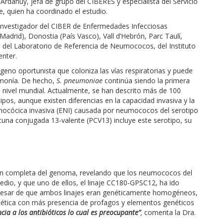
danuy, jefa de grupo del CIBERES y especialista del Servicio
ge, quien ha coordinado el estudio.
 investigador del CIBER de Enfermedades Infecciosas
adrid), Donostia (País Vasco), Vall d’Hebrón, Parc Taulí,
mo del Laboratorio de Referencia de Neumococos, del Instituto
enter.
geno oportunista que coloniza las vías respiratorias y puede
umonía. De hecho,
S. pneumoniae
continúa siendo la primera
 nivel mundial. Actualmente, se han descrito más de 100
pos, aunque existen diferencias en la capacidad invasiva y la
mocócica invasiva (ENI) causada por neumococos del serotipo
cuna conjugada 13-valente (PCV13) incluye este serotipo, su
ción completa del genoma, revelando que los neumococos del
medio, y que uno de ellos, el linaje CC180-GPSC12, ha ido
 pesar de que ambos linajes eran genéticamente homogéneos,
ética con más presencia de profagos y elementos genéticos
cia a los antibióticos lo cual es preocupante”
,
comenta la Dra.