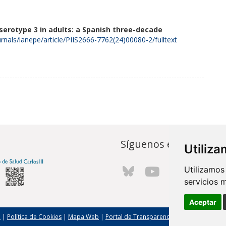
serotype 3 in adults: a Spanish three-decade
rnals/lanepe/article/PIIS2666-7762(24)00080-2/fulltext
Síguenos en...
Utiliz
Utilizamos
servicios 
Aceptar
l
|
Política de Cookies
|
Mapa Web
|
Portal de Transparencia
|
Política de seg