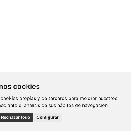
Contacto
amos cookies
Av. Monforte de Lemos, 3-5. Pabellón
 cookies propias y de terceros para mejorar nuestros
11. Planta 0 28029 Madrid
mediante el análisis de sus hábitos de navegación.
info@ciberisciii.es
Rechazar todo
Configurar
uridad