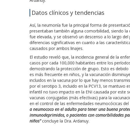
Ardanuy.
Datos clínicos y tendencias
Así, la neumonía fue la principal forma de presentac
presentaban también alguna comorbilidad, siendo la d
fue elevada, y se observó un descenso a lo largo del
diferencias significativas en cuanto a las característi
causados por ambos linajes.
El estudio reveló que, la incidencia general de la en
casos por cada 100,000 habitantes entre los período
demostrando la protección de grupo. Esto es debido
es más frecuente en niños, y la vacunación disminuy
incluidos en la vacuna por lo que hay menos transmisi
por el serotipo 3, incluido en la PCV13, se mantuvo es
infantil no tuvo impacto en la ENI causada por este s
vacunas conjugadas (más efectivas) para la vacunaci
en el control de las enfermedades neumocócicas del
a neumococo en el adulto para tener una buena protec
inmunodeprimidos, o pacientes con comorbilidades par
niños”
concluye la Dra. Ardanuy.