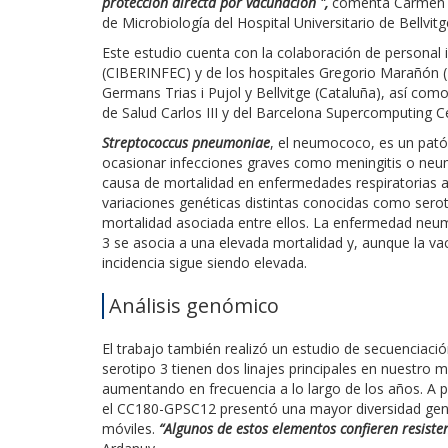
protección directa por vacunación ",
comenta Carmen Ar
de Microbiología del Hospital Universitario de Bellvit
Este estudio cuenta con la colaboración de personal
(CIBERINFEC) y de los hospitales Gregorio Marañón (M
Germans Trias i Pujol y Bellvitge (Cataluña), así co
de Salud Carlos III y del Barcelona Supercomputing C
Streptococcus pneumoniae
, el neumococo, es un pató
ocasionar infecciones graves como meningitis o ne
causa de mortalidad en enfermedades respiratorias a
variaciones genéticas distintas conocidas como seroti
mortalidad asociada entre ellos. La enfermedad neu
3 se asocia a una elevada mortalidad y, aunque la va
incidencia sigue siendo elevada.
Análisis genómico
El trabajo también realizó un estudio de secuencia
serotipo 3 tienen dos linajes principales en nuestro 
aumentando en frecuencia a lo largo de los años. A
el CC180-GPSC12 presentó una mayor diversidad gen
móviles.
“Algunos de estos elementos confieren resisten