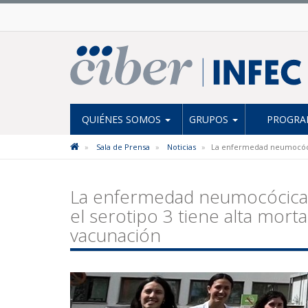
QUIÉNES SOMOS
GRUPOS
PROGRAM
Sala de Prensa
Noticias
La enfermedad neumocócica
La enfermedad neumocócica i
el serotipo 3 tiene alta mort
vacunación