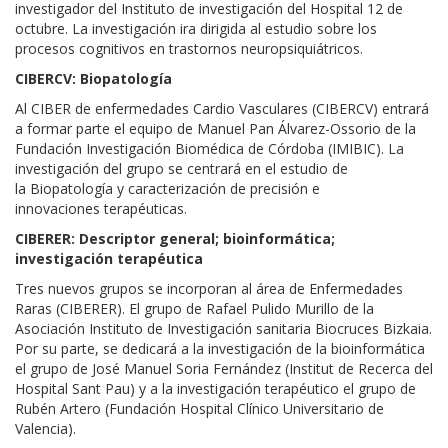
investigador del Instituto de investigación del Hospital 12 de
octubre.
La investigación ira dirigida al estudio sobre los
procesos cognitivos en trastornos neuropsiquiátricos.
CIBER
CV
:
Biopatología
Al CIBER de
enfermedades Cardio Vasculares
(CIBER
CV
) entrará
a formar parte el equipo de
Manuel Pan Álvarez-Ossorio
de la
Fundación
Investigación Biomédica de Córdoba (IMIBIC)
.
La
investigación del grupo se
centrará en
el estudio de
la
Biopatología
y
caracterización de precisión e
innovaciones
terapéuticas
.
CIBER
ER
:
Descriptor general; bioinformática;
investigación terapéutica
Tres
nuevos grupos se incorporan al
área de Enfermedades
Raras (CIBERER)
. El grupo de
Rafael Pulido Murillo
de
la
Asociación Instituto de Investigación sanitaria
Biocruces
Bizkaia
.
Por su parte, se dedicará a la investigación
de la bioinformática
el grupo de
José Manuel Soria Fernández (Institut de Recerca del
Hospital Sant Pau) y a la investigación terapéutico el grupo de
Rubén Artero (Fundación Hospital Clínico Universitario de
Valencia)
.