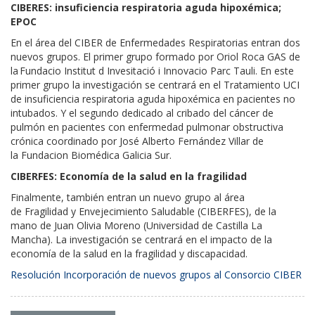
CIBER
E
S
:
insuficiencia respiratoria aguda hipoxémica
;
EPOC
En el área del CIBE
R
de
Enfermedades Respiratorias
entran dos
nuevos grupos. El primer grupo formado por
Oriol Roca GAS
de
la
Fundacio
Institut
d
Invesitació
i
Innovacio
Parc
Tauli
. En este
primer grupo la investigación se
centrará
en el Tratamiento UCI
de insuficiencia
respiratoria
aguda
hipoxémica en pacientes no
intubados.
Y el segundo dedicado a
l cribado del cáncer de
pulmón en pacientes con enfermedad
pulmonar obstructiva
crónica
coordinado por
José
Alberto
Fernández
Villar de
la
F
undacion
Biomédica Galicia Sur.
CIBER
FES
:
Economía de la salud en la fragilidad
Finalmente, también entran
un
nuevo grupo
al área
de
Fragilidad y Envejecimiento Saludable
(CIBER
F
ES), de la
mano de
Juan Olivia Moreno
(Universidad de Castilla La
Mancha)
. La inves
tigación se centrará en el impacto de la
economía de la salud en la fragilidad y discapacidad.
Resolución
Incorporación de nuevos grupos al Consorcio CIBER