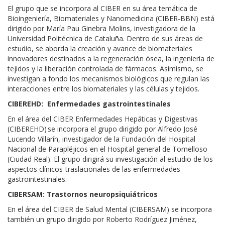
El grupo que se incorpora al CIBER en su área temática de
Bioingeniería, Biomateriales y Nanomedicina (CIBER-BBN) está
dirigido por María Pau Ginebra Molins, investigadora de la
Universidad Politécnica de Cataluña. Dentro de sus áreas de
estudio, se aborda la creación y avance de biomateriales
innovadores destinados a la regeneración ósea, la ingeniería de
tejidos y la liberación controlada de fármacos. Asimismo, se
investigan a fondo los mecanismos biológicos que regulan las
interacciones entre los biomateriales y las células y tejidos.
CIBEREHD:
E
nfermedades gastrointestinales
En el área del CIBER
Enfermedades Hepáticas y Digestivas
(CIBEREHD)
se incorpora el grupo dirigido por Alfredo José
Lucendo
Villarín
, investigador de la Fundación del Hospital
Nacional de Parapléjicos en
el Hospital general de Tomelloso
(Ciudad Real)
. El grupo
dirigirá su investigación al estudio de los
aspectos clínicos-traslacionales de las enfermedades
gastrointestinales
.
CIBERSAM:
T
rastornos neuropsiquiátricos
En el área del CIBER de Salud Mental (CIBE
R
SAM) se incorpora
también un grupo dirigido por Roberto Rodríguez Jiménez,