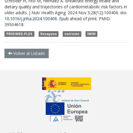
Schröder H, Fitó M, Hernáez Á. Breakfast energy intake and
dietary quality and trajectories of cardiometabolic risk factors in
older adults. J Nutr Health Aging. 2024 Nov 5;28(12):100406. doi:
10.1016/j.jnha.2024.100406
. Epub ahead of print. PMID:
39504618.
PREDIMED-PLUS
Desayuno
nutrición
IMIM
Volver al Listado