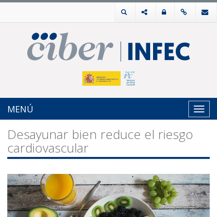
MENÚ
Toggl
navig
Desayunar bien reduce el riesgo
cardiovascular