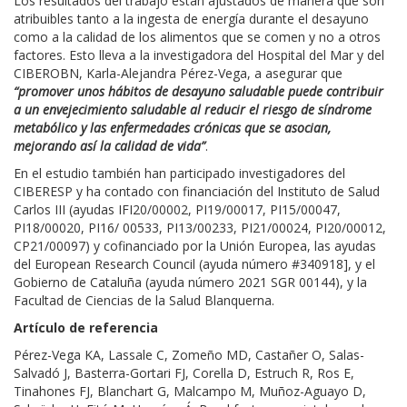
Los resultados del trabajo están ajustados de manera que son
atribuibles tanto a la ingesta de energía durante el desayuno
como a la calidad de los alimentos que se comen y no a otros
factores. Esto lleva a la investigadora del Hospital del Mar y del
CIBEROBN, Karla-Alejandra Pérez-Vega, a asegurar que
“promover unos hábitos de desayuno saludable puede contribuir
a un envejecimiento saludable al reducir el riesgo de síndrome
metabólico y las enfermedades crónicas que se asocian,
mejorando así la calidad de vida”
.
En el estudio también han participado investigadores del
CIBERESP y ha contado con financiación del Instituto de Salud
Carlos III (ayudas IFI20/00002, PI19/00017, PI15/00047,
PI18/00020, PI16/ 00533, PI13/00233, PI21/00024, PI20/00012,
CP21/00097) y cofinanciado por la Unión Europea, las ayudas
del European Research Council (ayuda número #340918], y el
Gobierno de Cataluña (ayuda número 2021 SGR 00144), y la
Facultad de Ciencias de la Salud Blanquerna.
Artículo de referencia
Pérez-Vega KA, Lassale C, Zomeño MD, Castañer O, Salas-
Salvadó J, Basterra-Gortari FJ, Corella D, Estruch R, Ros E,
Tinahones FJ, Blanchart G, Malcampo M, Muñoz-Aguayo D,