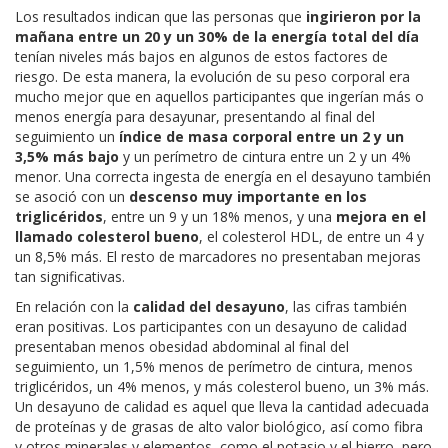
Los resultados indican que las personas que
ingirieron por la
mañana entre un 20 y un 30% de la energía total del día
tenían niveles más bajos en algunos de estos factores de
riesgo. De esta manera, la evolución de su peso corporal era
mucho mejor que en aquellos participantes que ingerían más o
menos energía para desayunar, presentando al final del
seguimiento un
índice de masa corporal entre un 2 y un
3,5% más bajo
y un perímetro de cintura entre un 2 y un 4%
menor. Una correcta ingesta de energía en el desayuno también
se asoció con un
descenso muy importante en los
triglicéridos
, entre un 9 y un 18% menos, y una
mejora en el
llamado colesterol bueno
, el colesterol HDL, de entre un 4 y
un 8,5% más. El resto de marcadores no presentaban mejoras
tan significativas.
En relación con la
calidad del desayuno
, las cifras también
eran positivas. Los participantes con un desayuno de calidad
presentaban menos obesidad abdominal al final del
seguimiento, un 1,5% menos de perímetro de cintura, menos
triglicéridos, un 4% menos, y más colesterol bueno, un 3% más.
Un desayuno de calidad es aquel que lleva la cantidad adecuada
de proteínas y de grasas de alto valor biológico, así como fibra
y otros minerales y elementos, como el potasio y el hierro, pero