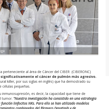
nga
rra perteneciente al área de Cáncer del CIBER (CIBERONC)
 significativamente el cáncer de pulmón más agresivo.
ural killer, por sus siglas en inglés) que ha demostrado su
e células pequeñas.
su inmunosupresión, es decir, la capacidad que tiene de
al tumor.
“Nuestra investigación ha consistido en una estrategia
 función linfocitos NKs. Para ello se han utilizado modelos
tamientos combinados del fármaco Dasatinib y de