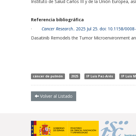
Instituto de Salud Carlos III y de la Unión Europea, 
Referencia bibliográfica
·
Cancer Research
.. 2025 Jul 25. doi: 10.1158/00
Dasatinib Remodels the Tumor Microenvironment and
cáncer de pulmón
2025
IP Luis Paz-Arés
IP Luis 
Volver al Listado