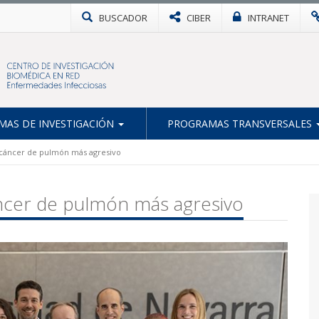
BUSCADOR
CIBER
INTRANET
AS DE INVESTIGACIÓN
PROGRAMAS TRANSVERSALES
l cáncer de pulmón más agresivo
áncer de pulmón más agresivo