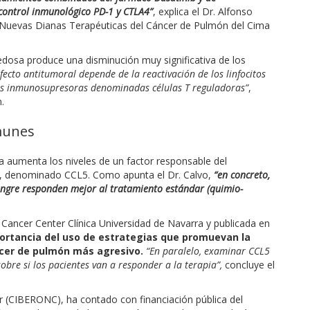
control inmunológico PD-1 y CTLA4”
, explica el Dr. Alfonso
y Nuevas Dianas Terapéuticas del Cáncer de Pulmón del Cima
dosa produce una disminución muy significativa de los
ecto antitumoral depende de la reactivación de los linfocitos
las inmunosupresoras denominadas células T reguladoras”
,
.
nmunes
ia aumenta los niveles de un factor responsable del
or, denominado CCL5. Como apunta el Dr. Calvo,
“en concreto,
sangre responden mejor al tratamiento estándar (quimio-
 Cancer Center Clínica Universidad de Navarra y publicada en
portancia del uso de estrategias que promuevan la
áncer de pulmón más agresivo.
“En paralelo, examinar CCL5
bre si los pacientes van a responder a la terapia”,
concluye el
r (CIBERONC), ha contado con financiación pública del